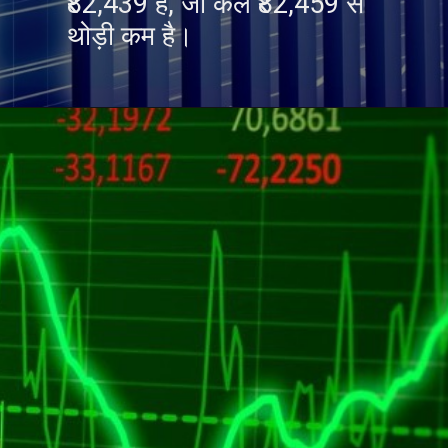
₹82,439 है, जो कल ₹82,459 से
थोड़ी कम है।