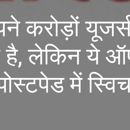
े करोड़ों यूजर्
ा है, लेकिन ये 
 पोस्टपेड में स्व
।