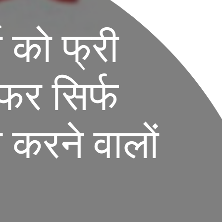
स को फ्री
ऑफर सिर्फ
िच करने वालों