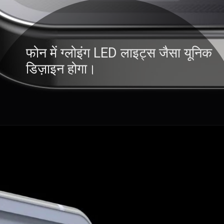
फोन में ग्लोइंग LED लाइट्स जैसा यूनिक
डिज़ाइन होगा।