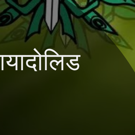
वायादोलिड