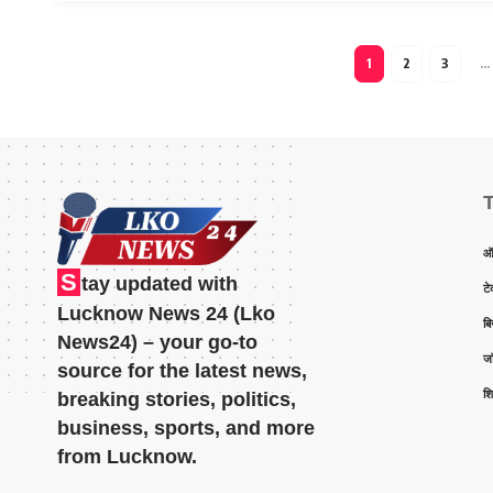
1
2
3
…
ऑ
S
tay updated with
टे
Lucknow News 24 (Lko
ब
News24) – your go-to
जॉ
source for the latest news,
शिक
breaking stories, politics,
business, sports, and more
from Lucknow.