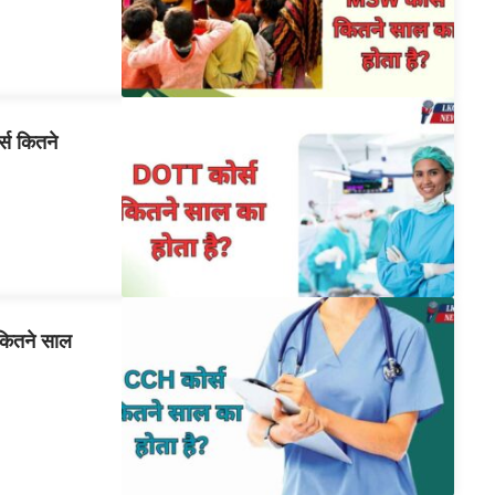
स कितने
ितने साल