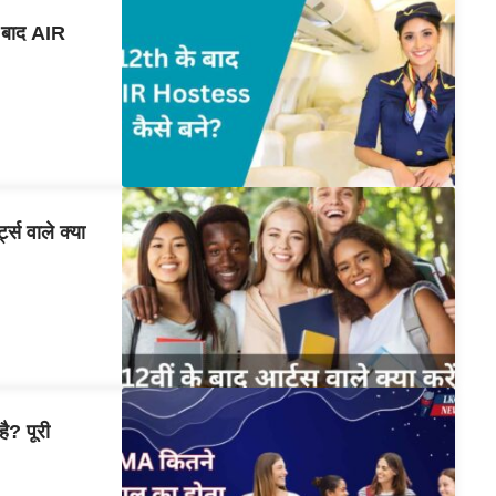
बाद AIR
स वाले क्या
? पूरी