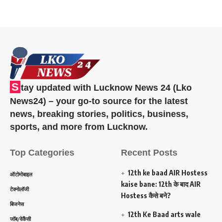
S
tay updated with Lucknow News 24 (Lko
News24) – your go-to source for the latest
news, breaking stories, politics, business,
sports, and more from Lucknow.
Top Categories
Recent Posts
12th ke baad AIR Hostess
ऑटोमोबाइल
kaise bane: 12th के बाद AIR
टेक्नोलॉजी
Hostess कैसे बने?
बिजनेस
12th Ke Baad arts wale
जॉब/वेकैंसी