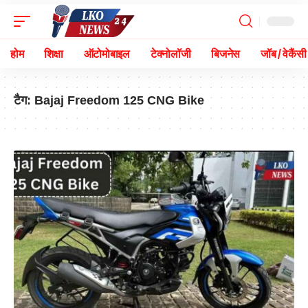
होम
शिक्षा
ऑटोमोबाइल
टेक्नोलॉजी
बिजनेस
जॉब / वेकैंसी
टैग:
Bajaj Freedom 125 CNG Bike