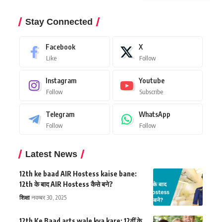
Stay Connected
Facebook
X
Like
Follow
Instagram
Youtube
Follow
Subscribe
Telegram
WhatsApp
Follow
Follow
Latest News
12th ke baad AIR Hostess kaise bane:
12th के बाद AIR Hostess कैसे बने?
शिक्षा
नवम्बर 30, 2025
12th Ke Baad arts wale kya kare: 12वीं के