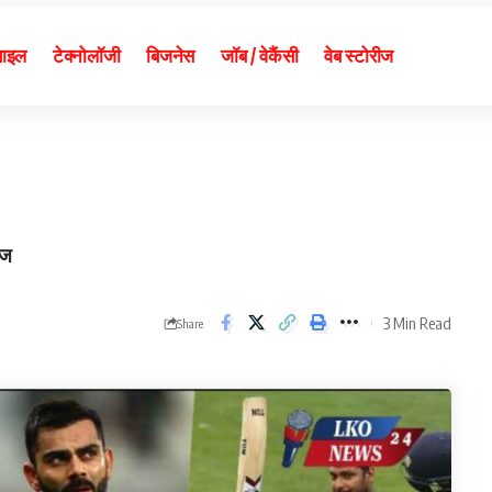
बाइल
टेक्नोलॉजी
बिजनेस
जॉब / वेकैंसी
वेब स्टोरीज
ाज
3 Min Read
Share