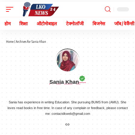
होम
शिक्षा
ऑटोमोबाइल
टेक्नोलॉजी
बिजनेस
जॉब / वेकैंसी
Home
/
Archives for Sania Khan
Sania Khan
Sania has experience in writing Education. She pursuing BUMS from (AMU). She
loves read books in free time. In case of any complain or feedback, please contact
me:
contactdkweb@gmail.com