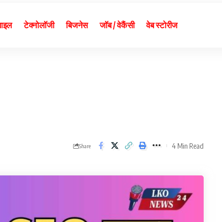
बाइल
टेक्नोलॉजी
बिजनेस
जॉब / वेकैंसी
वेब स्टोरीज
4 Min Read
Share