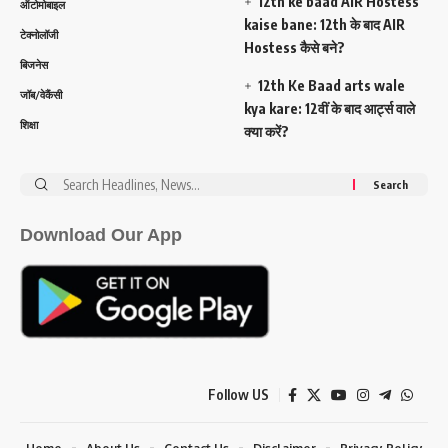
12th ke baad AIR Hostess
ऑटोमोबाइल
kaise bane: 12th के बाद AIR
टेक्नोलॉजी
Hostess कैसे बने?
बिजनेस
12th Ke Baad arts wale
जॉब/वेकैंसी
kya kare: 12वीं के बाद आर्ट्स वाले
शिक्षा
क्या करें?
Search
for:
Download Our App
Follow US