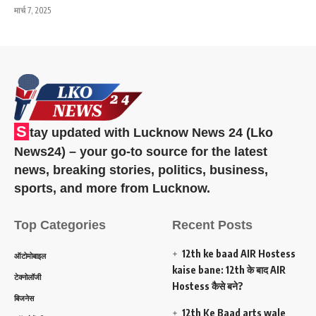
मार्च 7, 2025
S
tay updated with Lucknow News 24 (Lko
News24) – your go-to source for the latest
news, breaking stories, politics, business,
sports, and more from Lucknow.
Top Categories
Recent Posts
12th ke baad AIR Hostess
ऑटोमोबाइल
kaise bane: 12th के बाद AIR
टेक्नोलॉजी
Hostess कैसे बने?
बिजनेस
12th Ke Baad arts wale