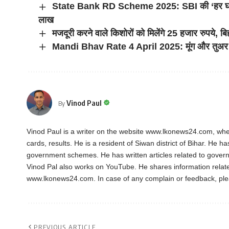
State Bank RD Scheme 2025: SBI की ‘हर घर लख
लाख
मजदूरी करने वाले किशोरों को मिलेंगे 25 हजार रुपये, 
Mandi Bhav Rate 4 April 2025: मूंग और तुअर के
Vinod Paul
By
Vinod Paul is a writer on the website www.lkonews24.com, whe
cards, results. He is a resident of Siwan district of Bihar. He h
government schemes. He has written articles related to gover
Vinod Pal also works on YouTube. He shares information rela
www.lkonews24.com. In case of any complain or feedback, pl
PREVIOUS ARTICLE