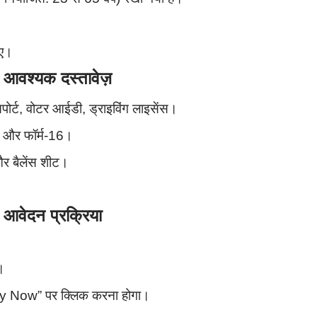
िए।
श्यक दस्तावेज़
पोर्ट, वोटर आईडी, ड्राइविंग लाइसेंस।
िप और फॉर्म-16।
और बैलेंस शीट।
ेदन प्रक्रिया
।
pply Now” पर क्लिक करना होगा।