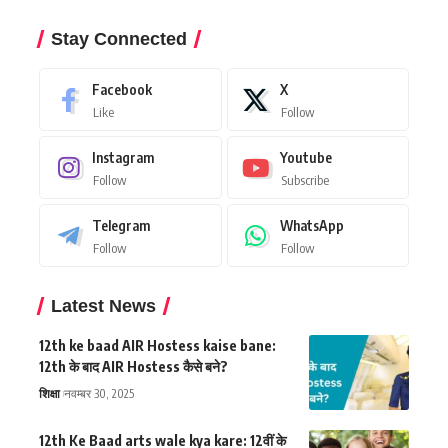
Stay Connected
Facebook
X
Like
Follow
Instagram
Youtube
Follow
Subscribe
Telegram
WhatsApp
Follow
Follow
Latest News
12th ke baad AIR Hostess kaise bane:
12th के बाद AIR Hostess कैसे बने?
शिक्षा
नवम्बर 30, 2025
12th Ke Baad arts wale kya kare: 12वीं के