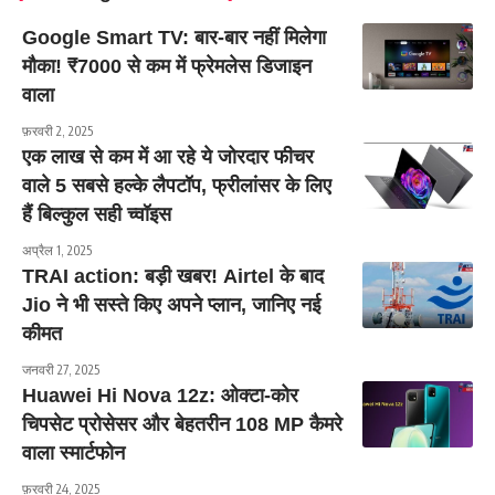
Google Smart TV: बार-बार नहीं मिलेगा
मौका! ₹7000 से कम में फ्रेमलेस डिजाइन
वाला
फ़रवरी 2, 2025
एक लाख से कम में आ रहे ये जोरदार फीचर
वाले 5 सबसे हल्‍के लैपटॉप, फ्रीलांसर के ल‍िए
हैं ब‍िल्‍कुल सही च्‍वॉइस
अप्रैल 1, 2025
TRAI action: बड़ी खबर! Airtel के बाद
Jio ने भी सस्ते किए अपने प्लान, जानिए नई
कीमत
जनवरी 27, 2025
Huawei Hi Nova 12z: ओक्टा-कोर
चिपसेट प्रोसेसर और बेहतरीन 108 MP कैमरे
वाला स्मार्टफोन
फ़रवरी 24, 2025