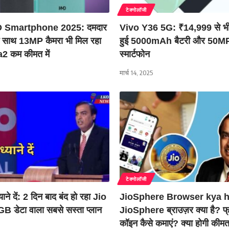
टेक्नोलॉजी
 Smartphone 2025: दमदार
Vivo Y36 5G: ₹14,999 से भी क
के साथ 13MP कैमरा भी मिल रहा
हुई 5000mAh बैटरी और 50MP 
 कम कीमत में
स्मार्टफोन
मार्च 14, 2025
टेक्नोलॉजी
याने दें: 2 दिन बाद बंद हो रहा Jio
JioSphere Browser kya h
B डेटा वाला सबसे सस्ता प्लान
JioSphere ब्राउज़र क्या है? फ्र
कॉइन कैसे कमाएं? क्या होगी कीमत