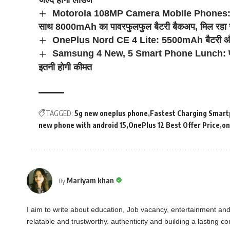
Motorola 108MP Camera Mobile Phones: गरीब
साथ 8000mAh का पावरफुलफुल बैटरी बैकअप, मिल रहा सस्ते
OnePlus Nord CE 4 Lite: 5500mAh बैटरी और 8G
Samsung 4 New, 5 Smart Phone Lunch: एक साथ मार
इतनी होगी कीमत
TAGGED:
5g new oneplus phone
Fastest Charging Smart
new phone with android 15
OnePlus 12 Best Offer Price
on
Mariyam khan
By
I aim to write about education, Job vacancy, entertainment an
relatable and trustworthy. authenticity and building a lasting 