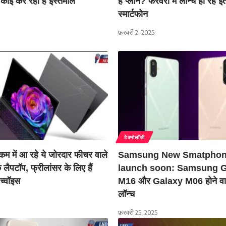
र कोई कर रहा है इस्तेमाल
है प्लान? फरवरी में लॉन्च हो रहे इत
स्मार्टफोन
फ़रवरी 2, 2025
टेक्नोलॉजी
म में आ रहे ये जोरदार फीचर वाले
Samsung New Smatpho
 लैपटॉप, फ्रीलांसर के ल‍िए हैं
launch soon: Samsung G
च्‍वॉइस
M16 और Galaxy M06 होने वाल
लॉन्च
फ़रवरी 25, 2025