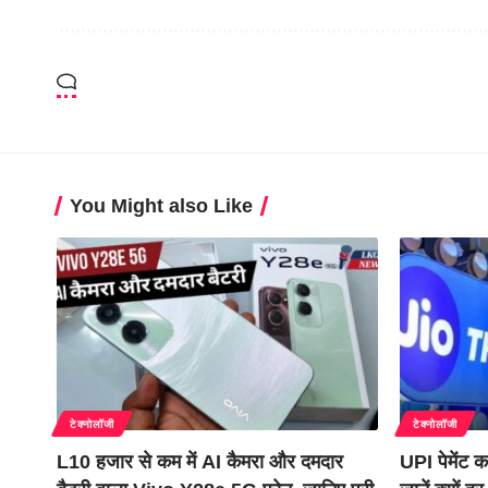
You Might also Like
टेक्नोलॉजी
टेक्नोलॉजी
L10 हजार से कम में AI कैमरा और दमदार
UPI पेमेंट 