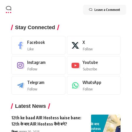
Leave a Comment
Stay Connected
Facebook
X
Like
Follow
Instagram
Youtube
Follow
Subscribe
Telegram
WhatsApp
Follow
Follow
Latest News
12th ke baad AIR Hostess kaise bane:
12th के बाद AIR Hostess कैसे बने?
शिक्षा
नवम्बर 30, 2025