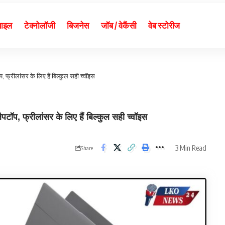
बाइल
टेक्नोलॉजी
बिजनेस
जॉब / वेकैंसी
वेब स्टोरीज
्रीलांसर के ल‍िए हैं ब‍िल्‍कुल सही च्‍वॉइस
प, फ्रीलांसर के ल‍िए हैं ब‍िल्‍कुल सही च्‍वॉइस
3 Min Read
Share