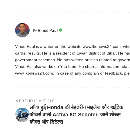
Vinod Paul
By
Vinod Paul is a writer on the website www.lkonews24.com, whe
cards, results. He is a resident of Siwan district of Bihar. He h
government schemes. He has written articles related to gover
Vinod Pal also works on YouTube. He shares information rela
www.lkonews24.com. In case of any complain or feedback, pl
PREVIOUS ARTICLE
लॉन्च हुई Honda की बेहतरीन माइलेज और हाईटेक
फीचर्स वाली Activa 6G Scooter, जानें शोरूम
कीमत और डिटेल्स