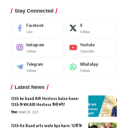
Stay Connected
Facebook
X
Like
Follow
Instagram
Youtube
Follow
Subscribe
Telegram
WhatsApp
Follow
Follow
Latest News
12th ke baad AIR Hostess kaise bane:
12th के बाद AIR Hostess कैसे बने?
शिक्षा
नवम्बर 30, 2025
12th Ke Baad arts wale kya kare: 12वीं के