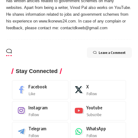
has written articles related to government schemes on many
websites. Apart from being a writer, Vinod Pal also works on YouTube.
He shares information related to jobs and government schemes from
his experience on www.lkonews24.com. In case of any complain or
feedback, please contact me:
contactdkweb@gmail.com
Leave a Comment
Stay Connected
Facebook
X
Like
Follow
Instagram
Youtube
Follow
Subscribe
Telegram
WhatsApp
Follow
Follow