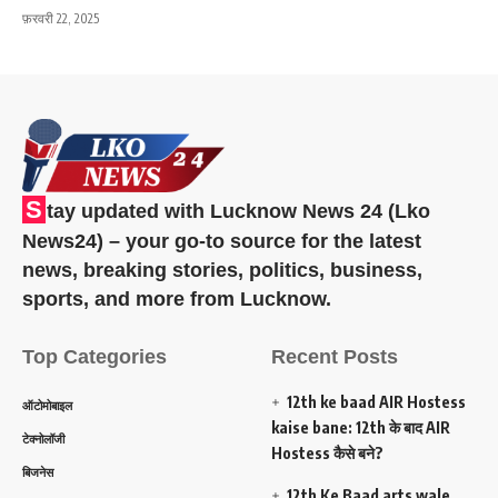
फ़रवरी 22, 2025
S
tay updated with Lucknow News 24 (Lko
News24) – your go-to source for the latest
news, breaking stories, politics, business,
sports, and more from Lucknow.
Top Categories
Recent Posts
12th ke baad AIR Hostess
ऑटोमोबाइल
kaise bane: 12th के बाद AIR
टेक्नोलॉजी
Hostess कैसे बने?
बिजनेस
12th Ke Baad arts wale