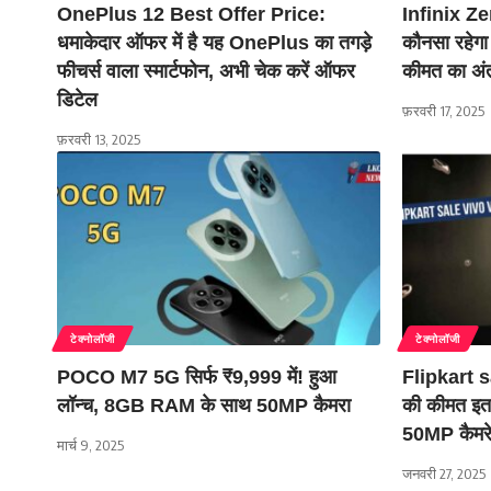
OnePlus 12 Best Offer Price:
Infinix Ze
धमाकेदार ऑफर में है यह OnePlus का तगड़े
कौनसा रहेगा
फीचर्स वाला स्मार्टफोन, अभी चेक करें ऑफर
कीमत का अं
डिटेल
फ़रवरी 17, 2025
फ़रवरी 13, 2025
टेक्नोलॉजी
टेक्नोलॉजी
POCO M7 5G सिर्फ ₹9,999 में! हुआ
Flipkart 
लॉन्च, 8GB RAM के साथ 50MP कैमरा
की कीमत इ
50MP कैमरे
मार्च 9, 2025
जनवरी 27, 2025