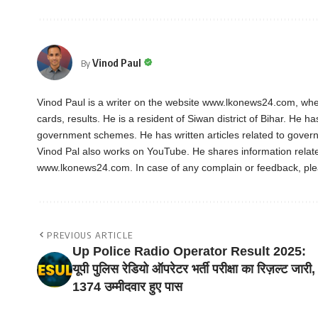
Vinod Paul
By
Vinod Paul is a writer on the website www.lkonews24.com, whe
cards, results. He is a resident of Siwan district of Bihar. He h
government schemes. He has written articles related to gover
Vinod Pal also works on YouTube. He shares information rela
www.lkonews24.com. In case of any complain or feedback, pl
PREVIOUS ARTICLE
Up Police Radio Operator Result 2025:
यूपी पुलिस रेडियो ऑपरेटर भर्ती परीक्षा का रिज़ल्ट जारी,
1374 उम्मीदवार हुए पास