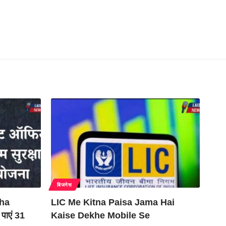
बिजनेस
sha
LIC Me Kitna Paisa Jama Hai
पाएं 31
Kaise Dekhe Mobile Se