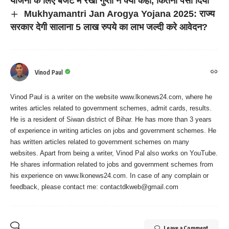
योजना के लिए बजट में रेखा गुप्ता ने क्या कहा, कितना पैसा दिया
Mukhyamantri Jan Arogya Yojana 2025: राज्य
सरकार देगी सालाना 5 लाख रुपये का लाभ जल्दी करे आवेदन?
Vinod Paul
Vinod Paul is a writer on the website www.lkonews24.com, where he
writes articles related to government schemes, admit cards, results.
He is a resident of Siwan district of Bihar. He has more than 3 years
of experience in writing articles on jobs and government schemes. He
has written articles related to government schemes on many
websites. Apart from being a writer, Vinod Pal also works on YouTube.
He shares information related to jobs and government schemes from
his experience on www.lkonews24.com. In case of any complain or
feedback, please contact me:
contactdkweb@gmail.com
Leave a Comment