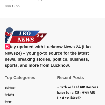
अप्रैल 1, 2025
S
tay updated with Lucknow News 24 (Lko
News24) – your go-to source for the latest
news, breaking stories, politics, business,
sports, and more from Lucknow.
Top Categories
Recent Posts
12th ke baad AIR Hostess
ऑटोमोबाइल
kaise bane: 12th के बाद AIR
टेक्नोलॉजी
Hostess कैसे बने?
बिजनेस