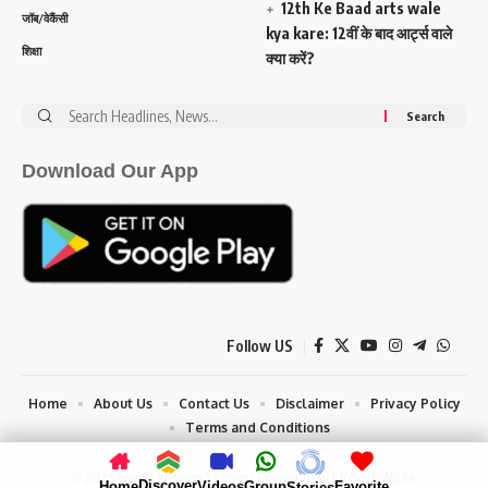
12th Ke Baad arts wale
जॉब/वेकैंसी
kya kare: 12वीं के बाद आर्ट्स वाले
शिक्षा
क्या करें?
Search
for:
Download Our App
Follow US
Home
About Us
Contact Us
Disclaimer
Privacy Policy
Terms and Conditions
© 2025 www.Lkonews24.com | Powered By LKO NEWS24
Discover
Home
Videos
Group
Favorite
Stories