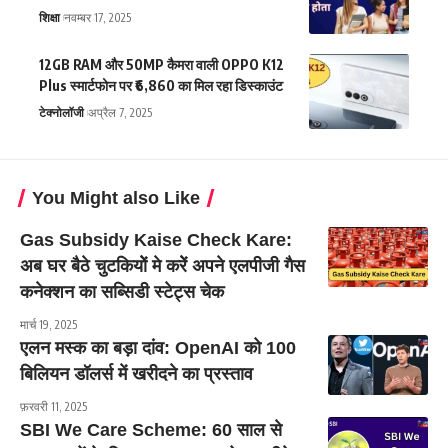
शिक्षा
नवम्बर 17, 2025
12GB RAM और 50MP कैमरा वाली OPPO K12
Plus स्मार्टफोन पर ₹6,860 का मिल रहा डिस्काउंट
टेक्नोलॉजी
अप्रैल 7, 2025
You Might also Like
Gas Subsidy Kaise Check Kare:
अब घर बैठे चुटकियोें मे करेें अपने एलपीजी गैस
कनेक्शन का सब्सिडी स्टेट्स चेक
मार्च 19, 2025
एलन मस्क का बड़ा दांव: OpenAI को 100
बिलियन डॉलर्स में खरीदने का प्रस्ताव
फ़रवरी 11, 2025
SBI We Care Scheme: 60 साल से