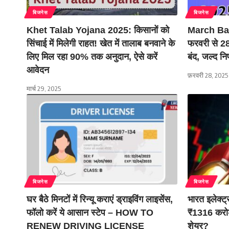
बिजनेस
बिजनेस
Khet Talab Yojana 2025: किसानों को
March Ban
सिंचाई में मिलेगी राहत! खेत में तालाब बनवाने के
फरवरी से 28 
लिए मिल रहा 90% तक अनुदान, ऐसे करें
बंद, जल्द नि
आवेदन
फ़रवरी 28, 2025
मार्च 29, 2025
बिजनेस
बिजनेस
घर बैठे मिनटों में रिन्यू कराएं ड्राइविंग लाइसेंस,
भारत इलेक्ट्
फॉलो करें ये आसान स्टेप – HOW TO
₹1316 करोड़
RENEW DRIVING LICENSE
शेयर?