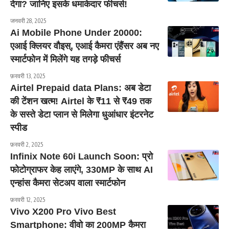
देगा? जानिए इसके धमाकेदार फीचर्स!
जनवरी 28, 2025
Ai Mobile Phone Under 20000:
एआई क्लियर वौइस्, एआई कैमरा एंहैंसर अब नए
स्मार्टफोन में मिलेंगे यह तगड़े फीचर्स
फ़रवरी 13, 2025
Airtel Prepaid data Plans: अब डेटा
की टेंशन खत्म! Airtel के ₹11 से ₹49 तक
के सस्ते डेटा प्लान से मिलेगा धुआंधार इंटरनेट
स्पीड
फ़रवरी 2, 2025
Infinix Note 60i Launch Soon: प्रो
फोटोग्राफर केह लाएंगे, 330MP के साथ AI
एन्हांस कैमरा सेटअप वाला स्मार्टफोन
फ़रवरी 12, 2025
Vivo X200 Pro Vivo Best
Smartphone: वीवो का 200MP कैमरा