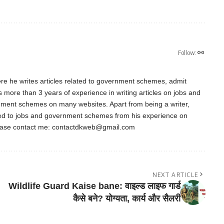
Follow:
re he writes articles related to government schemes, admit
as more than 3 years of experience in writing articles on jobs and
nment schemes on many websites. Apart from being a writer,
ted to jobs and government schemes from his experience on
ease contact me:
contactdkweb@gmail.com
NEXT ARTICLE
Wildlife Guard Kaise bane: वाइल्ड लाइफ गार्ड
कैसे बने? योग्यता, कार्य और सैलरी