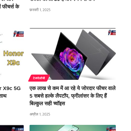
 फीचर्स के
फ़रवरी 1, 2025
टेक्नोलॉजी
nor X9c 5G
एक लाख से कम में आ रहे ये जोरदार फीचर वाले
साथ
5 सबसे हल्‍के लैपटॉप, फ्रीलांसर के ल‍िए हैं
ब‍िल्‍कुल सही च्‍वॉइस
अप्रैल 1, 2025