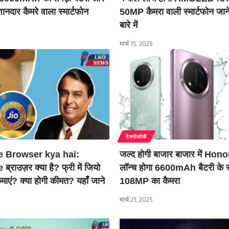
दार कैमरे वाला स्मार्टफोन
50MP कैमरा वाली स्मार्टफोन जानें
बारे में
मार्च 15, 2025
टेक्नोलॉजी
e Browser kya hai:
जल्द होगी बाजार बाजार में Ho
्राउज़र क्या है? फ्री में जियो
लॉन्च होगा 6600mAh बैटरी के 
माएं? क्या होगी कीमत? यहाँ जाने
108MP का कैमरा
मार्च 21, 2025