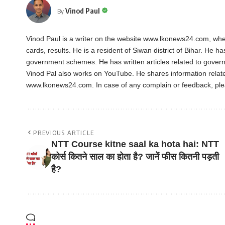
Vinod Paul
By
Vinod Paul is a writer on the website www.lkonews24.com, whe
cards, results. He is a resident of Siwan district of Bihar. He h
government schemes. He has written articles related to gover
Vinod Pal also works on YouTube. He shares information rela
www.lkonews24.com. In case of any complain or feedback, pl
PREVIOUS ARTICLE
NTT Course kitne saal ka hota hai: NTT
कोर्स कितने साल का होता है? जानें फीस कितनी पड़ती
है?