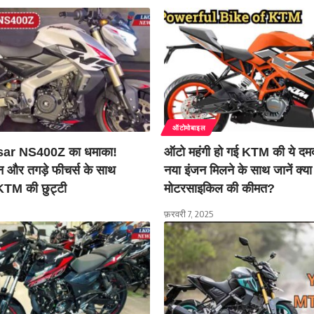
ऑटोमोबाइल
sar NS400Z का धमाका!
ऑटो महंगी हो गई KTM की ये दम
 और तगड़े फीचर्स के साथ
नया इंजन मिलने के साथ जानें क्य
TM की छुट्टी
मोटरसाइकिल की कीमत?
फ़रवरी 7, 2025