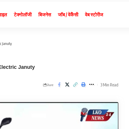
बाइल
टेक्नोलॉजी
बिजनेस
जॉब / वेकैंसी
वेब स्टोरीज
ic Januty
 Electric Januty
3 Min Read
Share