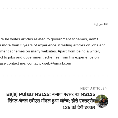
Follow:
re he writes articles related to government schemes, admit
as more than 3 years of experience in writing articles on jobs and
nment schemes on many websites. Apart from being a writer,
ted to jobs and government schemes from his experience on
ease contact me:
contactdkweb@gmail.com
NEXT ARTICLE
Bajaj Pulsar NS125: बजाज पल्सर का NS125
सिंगल-चैनल एबीएस मॉडल हुआ लॉन्च; हीरो एक्सट्रीम
125 को देगी टक्कर