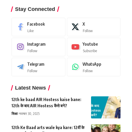
Stay Connected
Facebook
X
Like
Follow
Instagram
Youtube
Follow
Subscribe
Telegram
WhatsApp
Follow
Follow
Latest News
12th ke baad AIR Hostess kaise bane:
12th के बाद AIR Hostess कैसे बने?
शिक्षा
नवम्बर 30, 2025
12th Ke Baad arts wale kya kare: 12वीं के