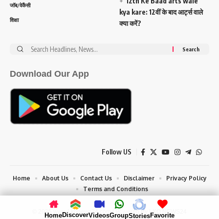
12th Ke Baad arts wale
जॉब/वेकैंसी
kya kare: 12वीं के बाद आर्ट्स वाले
शिक्षा
क्या करें?
Search
for:
Download Our App
Follow US
Home
About Us
Contact Us
Disclaimer
Privacy Policy
Terms and Conditions
© 2025 www.Lkonews24.com | Powered By LKO NEWS24
Discover
Home
Videos
Group
Favorite
Stories