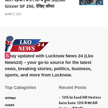
Gixxer SF 250, देखिए कीमत
फ़रवरी 21, 2025
S
tay updated with Lucknow News 24 (Lko
News24) – your go-to source for the latest
news, breaking stories, politics, business,
sports, and more from Lucknow.
Top Categories
Recent Posts
12th ke baad AIR Hostess
ऑटोमोबाइल
kaise bane: 12th के बाद AIR
टेक्नोलॉजी