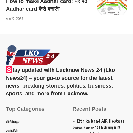
How to make Aadhar card: घर बैठे
Aadhar card कैसे बनाएंगे
मार्च 22, 2025
S
tay updated with Lucknow News 24 (Lko
News24) – your go-to source for the latest
news, breaking stories, politics, business,
sports, and more from Lucknow.
Top Categories
Recent Posts
12th ke baad AIR Hostess
ऑटोमोबाइल
kaise bane: 12th के बाद AIR
टेक्नोलॉजी