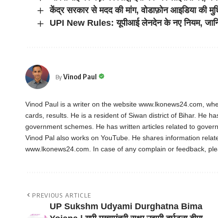
केंद्र सरकार से मदद की मांग, वोडाफ़ोन आइडिया की मुश्क
UPI New Rules: यूपीआई लेनदेन के नए नियम, जानिए 
Vinod Paul
By
Vinod Paul is a writer on the website www.lkonews24.com, whe
cards, results. He is a resident of Siwan district of Bihar. He h
government schemes. He has written articles related to gover
Vinod Pal also works on YouTube. He shares information rela
www.lkonews24.com. In case of any complain or feedback, pl
PREVIOUS ARTICLE
UP Sukshm Udyami Durghatna Bima