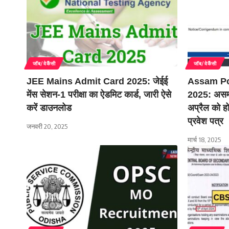
जॉब/वेकैंसी
जॉब/वेकैंसी
JEE Mains Admit Card 2025: जेईई
Assam Po
मेंस सेशन-1 परीक्षा का ऐडमिट कार्ड, जारी ऐसे
2025: असम पु
करें डाउनलोड
अप्रैल को ह
प्रवेश पत्र
जनवरी 20, 2025
मार्च 18, 2025