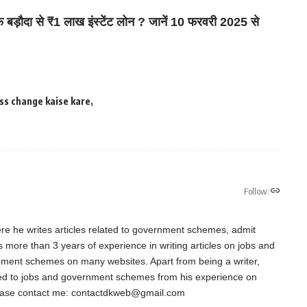
ौदा से ₹1 लाख इंस्टेंट लोन ? जानें 10 फरवरी 2025 से
s change kaise kare
Follow:
re he writes articles related to government schemes, admit
as more than 3 years of experience in writing articles on jobs and
nment schemes on many websites. Apart from being a writer,
ted to jobs and government schemes from his experience on
ease contact me:
contactdkweb@gmail.com