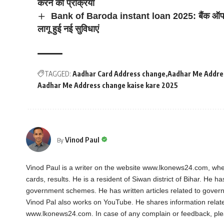
करने की प्रक्रिया
Bank of Baroda instant loan 2025: बैंक ऑफ बड़
लागू हुई नई सुविधाएं
TAGGED:
Aadhar Card Address change
Aadhar Me Addres
Aadhar Me Address change kaise kare 2025
Vinod Paul
By
Vinod Paul is a writer on the website www.lkonews24.com, whe
cards, results. He is a resident of Siwan district of Bihar. He h
government schemes. He has written articles related to gover
Vinod Pal also works on YouTube. He shares information rela
www.lkonews24.com. In case of any complain or feedback, pl