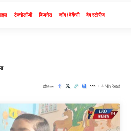
बाइल
टेक्नोलॉजी
बिजनेस
जॉब / वेकैंसी
वेब स्टोरीज
ोड
4 Min Read
Share