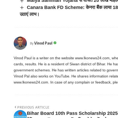
Maiya Samman Yojana से वंचित 20 लाख महिलाओं
Canara Bank FD Scheme: केनरा बैंक लाया 180 दिन
उठाएं लाभ।
Vinod Paul
By
Vinod Paul is a writer on the website www.lkonews24.com, whe
cards, results. He is a resident of Siwan district of Bihar. He h
government schemes. He has written articles related to gover
Vinod Pal also works on YouTube. He shares information rela
www.lkonews24.com. In case of any complain or feedback, pl
PREVIOUS ARTICLE
Bihar Board 10th Pass Scholarship 2025