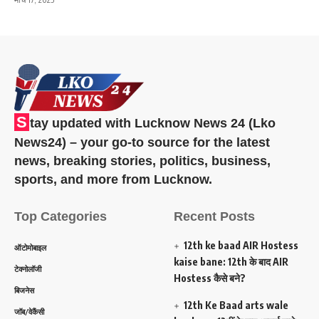
S
tay updated with Lucknow News 24 (Lko
News24) – your go-to source for the latest
news, breaking stories, politics, business,
sports, and more from Lucknow.
Top Categories
Recent Posts
12th ke baad AIR Hostess
ऑटोमोबाइल
kaise bane: 12th के बाद AIR
टेक्नोलॉजी
Hostess कैसे बने?
बिजनेस
12th Ke Baad arts wale
जॉब/वेकैंसी