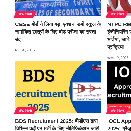
जॉब/वेकैंसी
जॉब/वेकैंसी
CBSE बोर्ड ने लिया बड़ा एक्शन, डमी स्कूल के
NTPC Recr
नामांकित छात्रों के लिए बोर्ड परीक्षा का रास्ता
इंजीनियरिंग 
बंद
भर्तियां, जा
प्रक्रिया
मार्च 28, 2025
फ़रवरी 2, 2025
जॉब/वेकैंसी
जॉब/वेकैंसी
BDS Recruitment 2025: बीडीएस द्वारा
IOCL App
विभिन्न पदों पर भर्ती के लिए नोटिफिकेशन जारी
2025: ग्रै