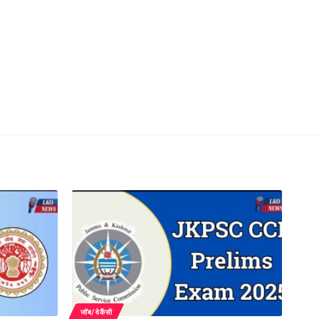
जॉब/वेकैंसी