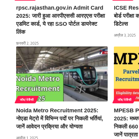
rpsc.rajasthan.gov.in Admit Card
ICSE Resu
2025: जारी हुआ आरपीएससी आरएएस परीक्षा
बोर्ड परीक्ष
एडमिट कार्ड, ये रहा SSO पोर्टल डायरेक्ट
डिटेल्स
लिंक
अप्रैल 3, 2025
फ़रवरी 2, 2025
जॉब/वेकैंसी
जॉब/वेकैंसी
Noida Metro Recruitment 2025:
MPESB Pa
नोएडा मेट्रो में विभिन्न पदों पर निकली भर्तियां,
2025: मध्यप्र
जानें आवेदन प्रक्रिया और योग्यता
निकली 660 भ
जानें पात्रता
अप्रैल 1, 2025