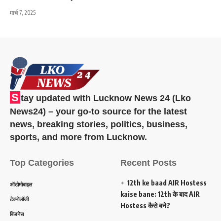
मार्च 7, 2025
S
tay updated with Lucknow News 24 (Lko
News24) – your go-to source for the latest
news, breaking stories, politics, business,
sports, and more from Lucknow.
Top Categories
Recent Posts
12th ke baad AIR Hostess
ऑटोमोबाइल
kaise bane: 12th के बाद AIR
टेक्नोलॉजी
Hostess कैसे बने?
बिजनेस