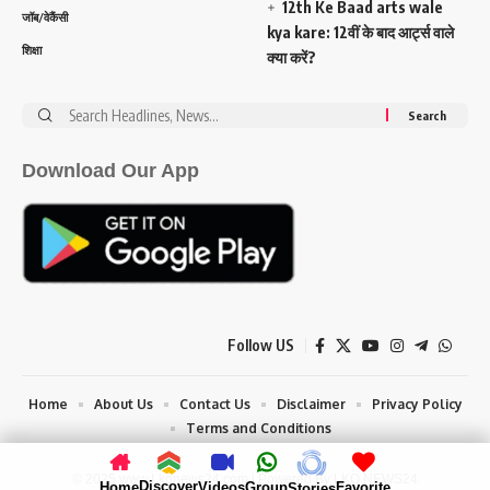
12th Ke Baad arts wale
जॉब/वेकैंसी
kya kare: 12वीं के बाद आर्ट्स वाले
शिक्षा
क्या करें?
Search
for:
Download Our App
Follow US
Home
About Us
Contact Us
Disclaimer
Privacy Policy
Terms and Conditions
© 2025 www.Lkonews24.com | Powered By LKO NEWS24
Discover
Home
Videos
Group
Favorite
Stories